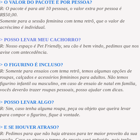
> O VALOR DO PACOTE É POR PESSOA?
R: O pacote é para até 10 pessoas, o valor extra por pessoa é
R$50,00.
Somente para a sessão feminina com tema retrô, que o valor de
acréscimo é individual.
> POSSO LEVAR MEU CACHORRO?
R: Nosso espaço é Pet Friendly, seu cão é bem vindo, pedimos que nos
avise com antecedência.
> O FIGURINO É INCLUSO?
R: Somente para ensaios com tema retrô, temos algumas opções de
roupas, calçados e acessórios femininos para adultos. Não temos
figurino infantil ou masculino, em caso de ensaio de natal em família,
vocês deverão trazer roupas pessoais, posso ajudar com dicas.
> POSSO LEVAR ALGO?
R: Sim, caso tenha alguma roupa, peça ou objeto que queira levar
para compor o figurino, fique à vontade.
> E SE HOUVER ATRASO?
R: Pedimos para que não haja atrasos para ter maior proveito da sua
sessão. Caso se atrase o tempo do ensaio será reduzido, pois terão