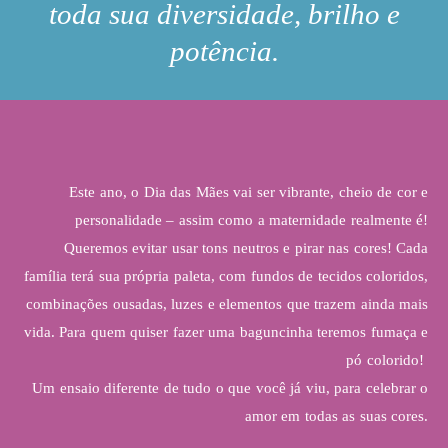
toda sua diversidade, brilho e
potência.
Este ano, o Dia das Mães vai ser vibrante, cheio de cor e
personalidade – assim como a maternidade realmente é!
Queremos evitar usar tons neutros e pirar nas cores! Cada
família terá sua própria paleta, com fundos de tecidos coloridos,
combinações ousadas, luzes e elementos que trazem ainda mais
vida. Para quem quiser fazer uma baguncinha teremos fumaça e
pó colorido!
Um ensaio diferente de tudo o que você já viu, para celebrar o
amor em todas as suas cores.