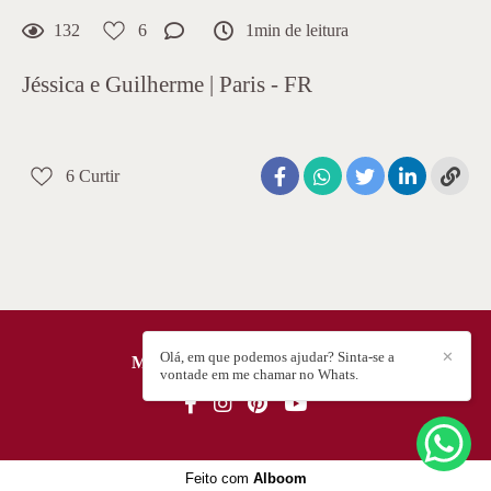
132
6
1min de leitura
Jéssica e Guilherme | Paris - FR
6
Curtir
Olá, em que podemos ajudar? Sinta-se a
✕
MAY RABELLO
/
CONTATO
vontade em me chamar no Whats.
Feito com
Alboom