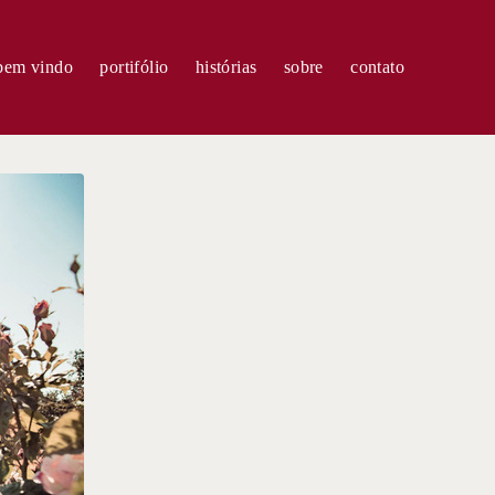
bem vindo
portifólio
histórias
sobre
contato